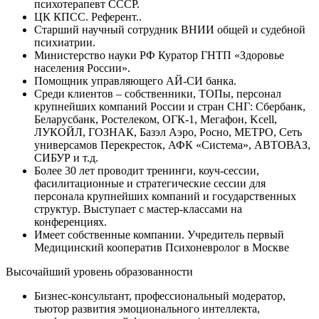
психотерапевт СССР.
ЦК КПСС. Референт..
Старший научный сотрудник ВНИИ общей и судебной
психиатрии.
Министерство науки РФ Куратор ГНТП «Здоровье
населения России».
Помощник управляющего АЙ-СИ банка.
Среди клиентов – собственники, ТОПы, персонал
крупнейших компаний России и стран СНГ: Сбербанк,
Беларусбанк, Ростелеком, ОГК-1, Мегафон, Kcell,
ЛУКОЙЛ, ГОЗНАК, Базэл Аэро, Росно, МЕТРО, Сеть
универсамов Перекресток, АФК «Система», АВТОВАЗ,
СИБУР и т.д.
Более 30 лет проводит тренинги, коуч-сессии,
фасилитационные и стратегические сессии для
персонала крупнейших компаний и государственных
структур. Выступает с мастер-классами на
конференциях.
Имеет собственные компании. Учредитель первый
Медицинский кооператив Психоневролог в Москве
Высочайший уровень образованности
Бизнес-консультант, профессиональный модератор,
тьютор развития эмоционального интеллекта,