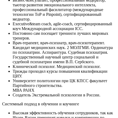
Бизнес-консультант, профессиональный модератор,
тьютор развития эмоционального интеллекта,
профессиональный фасилитатор (международные
технологии ТоР и Pinpoint), сертифицированный
медиатор.
Executive&team coach, agile-coach, сертифицированный
коуч Международной ассоциации ICC.
Постоянно сам посещает тренинги лучших мировых
тренеров.
Врач-терапевт, врач-психиатр, врач-психотерапевт.
Кандидат медицинских наук. 2 МОЛГМИ. Ординатура
по психиатрии. Аспирантура. Судебная психиатрия.
Государственный научный центр социальной и
судебной психиатрии имени В.П. Сербского.
Клинический психолог. Медицинский психолог.
Трижды проходил курсы повышения квалификации
ЦИУ.
Университет политологии при ЦК КПСС факультет
Партийного строительства.
МВА РАНХ
Создатель Экстремальной психологии в России.
Системный подход в обучении и коучинге
Высокая эффективность обучения сотрудников, так как
Игорь Вагин тренирует навыки и компетенции по