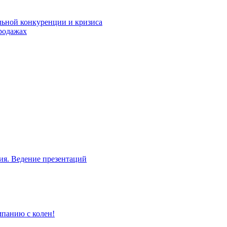
льной конкуренции и кризиса
родажах
ия. Ведение презентаций
мпанию с колен!