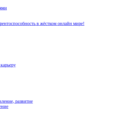
ями
рентоспособность в жёстком онлайн мире!
 карьеру
вление, развитие
ение