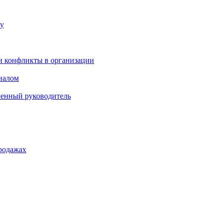
ку
и конфликты в организации
оналом
менный руководитель
родажах