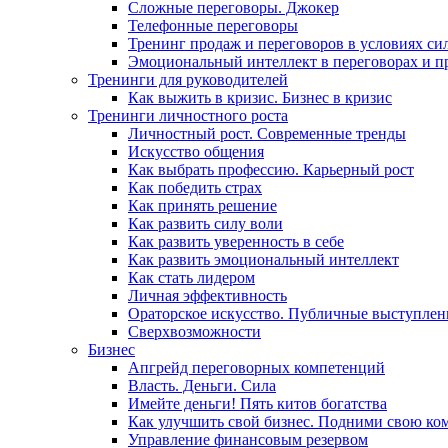
Сложные переговоры. Джокер
Телефонные переговоры
Тренинг продаж и переговоров в условиях си
Эмоциональный интеллект в переговорах и п
Тренинги для руководителей
Как выжить в кризис. Бизнес в кризис
Тренинги личностного роста
Личностный рост. Современные тренды
Искусство общения
Как выбрать профессию. Карьерный рост
Как победить страх
Как принять решение
Как развить силу воли
Как развить уверенность в себе
Как развить эмоциональный интеллект
Как стать лидером
Личная эффективность
Ораторское искусство. Публичные выступлен
Сверхвозможности
Бизнес
Апгрейд переговорных компетенций
Власть. Деньги. Сила
Имейте деньги! Пять китов богатства
Как улучшить свой бизнес. Подними свою ко
Управление финансовым резервом