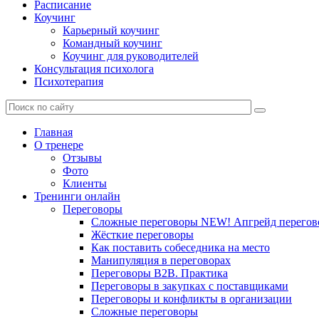
Расписание
Коучинг
Карьерный коучинг
Командный коучинг
Коучинг для руководителей
Консультация психолога
Психотерапия
Главная
О тренере
Отзывы
Фото
Клиенты
Тренинги онлайн
Переговоры
Сложные переговоры NEW! Апгрейд перегов
Жёсткие переговоры
Как поставить собеседника на место
Манипуляция в переговорах
Переговоры B2B. Практика
Переговоры в закупках с поставщиками
Переговоры и конфликты в организации
Сложные переговоры