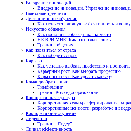
Внедрение инноваций
Внедрение инноваций. Управление инноваци
Выездные тренинги
Дистанционное обучение
Как повысить личную эффективность и конку
Искусство общения
Как поставить собеседника на место
НЕ ВРИ МНЕ! Как распознать ложь
Тренинг общения
Как избавиться от страха
Как победить страх
Карьера
Как успешно выбрать профессию и построить
Карьерный рост. Как выбрать профессию
Карьерный рост. Как сделать карьеру
Командообразование
Тимбилдинг
Тренинг Командообразование
Корпоративная культура
Корпоративная культура: формирование, упра
Корпоративные ценности: разработка и внедр
Корпоративное обучение
Лидерство
Тренинг "Лидер"
Личная эффективность