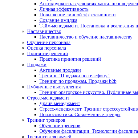
Антихрупкость в условиях хаоса, неопределен
Личная эффективность
Повышение личной эффективности
Создание имиджа
Тайм-менеджмент. Постановка и реализация 
Наставничество
Наставничество и обучение наставничеству
Обучение персонала
Оценка персонала
Принятие решений
Практика принятия решений
Продажи
Активные продажи
Тренинг "Продажи по телефону"
Тренинг по продажам. Продажи b2b
Публичные выступления
Тренинг ораторское искусство. Публичные в
Стресс-менеджмент
Драйв менеджмент
Стресс-менеджмент. Тренинг стрессоустойчи
Психосоматика. Современные тренды
Тренинг тренеров
Обучение тренеров
Обучение фасилитации. Технологии фасилит
Тренинги для врачей