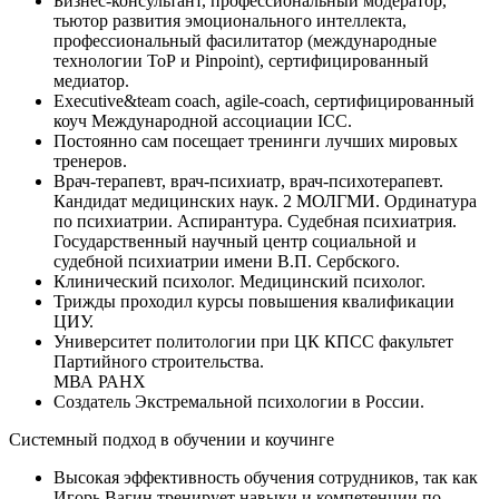
Бизнес-консультант, профессиональный модератор,
тьютор развития эмоционального интеллекта,
профессиональный фасилитатор (международные
технологии ТоР и Pinpoint), сертифицированный
медиатор.
Executive&team coach, agile-coach, сертифицированный
коуч Международной ассоциации ICC.
Постоянно сам посещает тренинги лучших мировых
тренеров.
Врач-терапевт, врач-психиатр, врач-психотерапевт.
Кандидат медицинских наук. 2 МОЛГМИ. Ординатура
по психиатрии. Аспирантура. Судебная психиатрия.
Государственный научный центр социальной и
судебной психиатрии имени В.П. Сербского.
Клинический психолог. Медицинский психолог.
Трижды проходил курсы повышения квалификации
ЦИУ.
Университет политологии при ЦК КПСС факультет
Партийного строительства.
МВА РАНХ
Создатель Экстремальной психологии в России.
Системный подход в обучении и коучинге
Высокая эффективность обучения сотрудников, так как
Игорь Вагин тренирует навыки и компетенции по