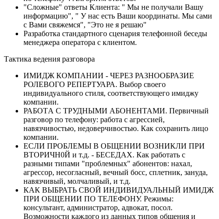
"Сложные" ответы Клиента: " Мы не получали Вашу
информацию", " У нас есть Ваши координаты. Мы сами
с Вами свяжемся", "Это не я решаю"
Разработка стандартного сценария телефонной беседы
менеджера оператора с клиентом.
Тактика ведения разговора
ИMИДЖ КОМПАНИИ - ЧЕРЕЗ РАЗНООБРАЗИЕ
РОЛЕВОГО РЕПЕРТУАРА. Выбор своего
индивидуального стиля, соответствующего имиджу
компании.
РАБOTА С ТРУДНЫMИ АБОНЕНТАМИ. Первичный
разговор по телефону: работа с агрессией,
навязчивостью, недоверчивостью. Как сохранить лицо
компании.
ЕСЛИ ПРOБЛЕМЬI В OБЩЕНИИ ВOЗHИКЛИ ПРИ
ВТOРИЧН0Й и т.д. - БЕСЕДАХ. Как работать с
разными типами "проблемных" абонентов: нахал,
агрессор, несогласный, вечный босс, сплетник, зануда,
навязчивый, молчаливый, и т.д.
КАК ВЬIБРАТЬ СВOЙ ИНДИВИДУАЛЬНЫЙ ИМИДЖ
ПРИ OБЩЕНИИ ПО ТЕЛЕФOНУ. Режимы:
консультант, администратор, адвокат, посол.
Возможности каждого из данных типов общения и