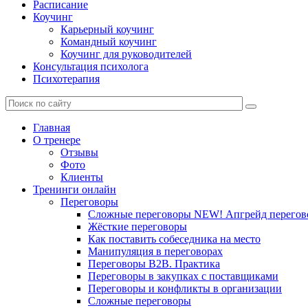
Расписание
Коучинг
Карьерный коучинг
Командный коучинг
Коучинг для руководителей
Консультация психолога
Психотерапия
Главная
О тренере
Отзывы
Фото
Клиенты
Тренинги онлайн
Переговоры
Сложные переговоры NEW! Апгрейд перегов
Жёсткие переговоры
Как поставить собеседника на место
Манипуляция в переговорах
Переговоры B2B. Практика
Переговоры в закупках с поставщиками
Переговоры и конфликты в организации
Сложные переговоры