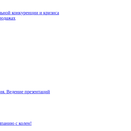
льной конкуренции и кризиса
родажах
ия. Ведение презентаций
мпанию с колен!