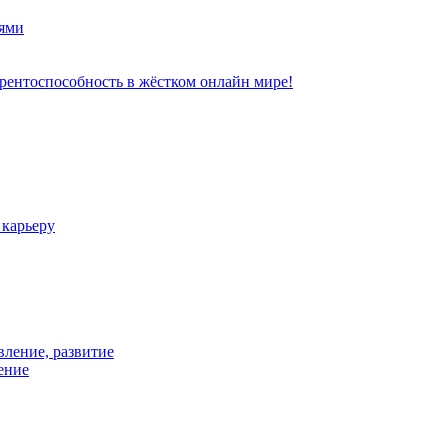
ями
рентоспособность в жёстком онлайн мире!
 карьеру
вление, развитие
ение