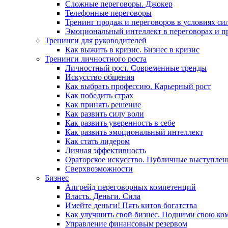
Сложные переговоры. Джокер
Телефонные переговоры
Тренинг продаж и переговоров в условиях си
Эмоциональный интеллект в переговорах и п
Тренинги для руководителей
Как выжить в кризис. Бизнес в кризис
Тренинги личностного роста
Личностный рост. Современные тренды
Искусство общения
Как выбрать профессию. Карьерный рост
Как победить страх
Как принять решение
Как развить силу воли
Как развить уверенность в себе
Как развить эмоциональный интеллект
Как стать лидером
Личная эффективность
Ораторское искусство. Публичные выступлен
Сверхвозможности
Бизнес
Апгрейд переговорных компетенций
Власть. Деньги. Сила
Имейте деньги! Пять китов богатства
Как улучшить свой бизнес. Подними свою ко
Управление финансовым резервом