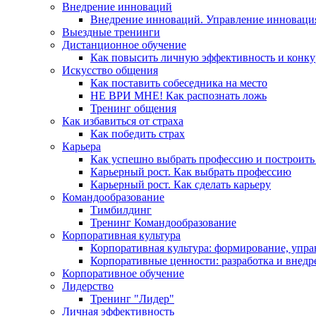
Внедрение инноваций
Внедрение инноваций. Управление инноваци
Выездные тренинги
Дистанционное обучение
Как повысить личную эффективность и конку
Искусство общения
Как поставить собеседника на место
НЕ ВРИ МНЕ! Как распознать ложь
Тренинг общения
Как избавиться от страха
Как победить страх
Карьера
Как успешно выбрать профессию и построить
Карьерный рост. Как выбрать профессию
Карьерный рост. Как сделать карьеру
Командообразование
Тимбилдинг
Тренинг Командообразование
Корпоративная культура
Корпоративная культура: формирование, упра
Корпоративные ценности: разработка и внедр
Корпоративное обучение
Лидерство
Тренинг "Лидер"
Личная эффективность