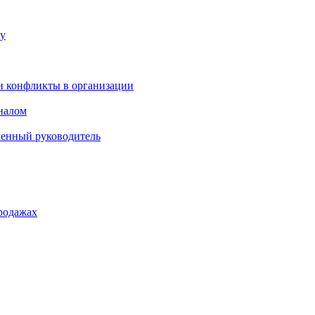
ку
и конфликты в организации
оналом
менный руководитель
родажах