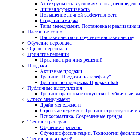
Антихрупкость в условиях хаоса, неопределен
Личная эффективность
Повышение личной эффективности
Создание имиджа
Тайм-менеджмент. Постановка и реализация 
Наставничество
Наставничество и обучение наставничеству
Обучение персонала
Оценка персонала
Принятие решений
Практика принятия решений
Продажи
Активные продажи
Тренинг "Продажи по телефону"
Тренинг по продажам. Продажи b2b
Публичные выступления
Тренинг ораторское искусство. Публичные в
Стресс-менеджмент
Драйв менеджмент
Стресс-менеджмент. Тренинг стрессоустойчи
Психосоматика. Современные тренды
Тренинг тренеров
Обучение тренеров
Обучение фасилитации. Технологии фасилит
Тренинги для врачей