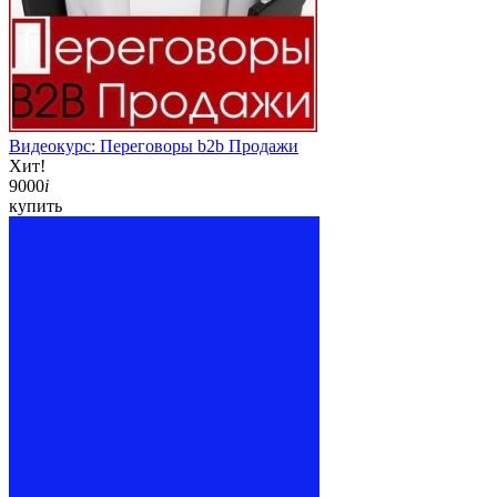
Видеокурс: Переговоры b2b Продажи
Хит!
9000
i
купить